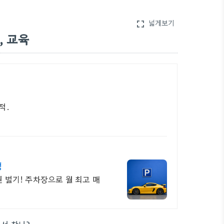
넓게보기
fullscreen
, 교육
적.
생
원 벌기! 주차장으로 월 최고 매