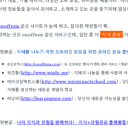
자기 개발, 기술 세미나, 다양한 오프 모임, 취미등등 배움거리. 어
이런 정보들을 알아서 모아두고, 소개하고 있는 곳을 찾기위해 열심
onoffmix
같은 사이트가 눈에 띄고, 잡다한 학원들이 쭉..
원하는 것은 onoffmix 같은 서비스인데, 일단 좀 더
"지식 공유"
이
(원본글 :
지혜를 나누기 위한 오프라인 모임을 위한 온라인 공유 플
온오프믹스(
http://onoffmix.com
) : 온-오프라인 행사/이벤트 관리 서비스 (개
위즈돔(
http://www.wisdo.me
) : 지혜의 나눔을 통해 사람과
마이크임팩트스쿨(
http://www.micimpactschool.com
) :
지혜를 생산하는 새로운 개념의 학교
러닝미(
http://learningme.com
) : 당신의 새로운 가능성을 
(원본글 :
나의 지식과 경험을 판매하다! - 지식+경험공유 플랫폼들