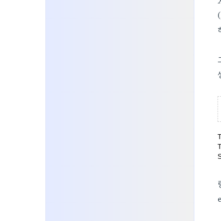
T
T
S