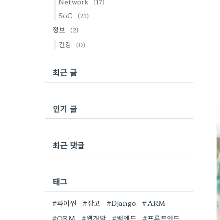
Network
(17)
SoC
(21)
정보
(2)
건강
(0)
최근 글
인기 글
최근 댓글
태그
#파이썬
#장고
#Django
#ARM
#ORM
#웹개발
#백엔드
#프론트엔드