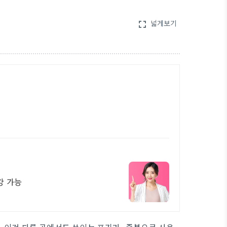
넓게보기
fullscreen
강 가능