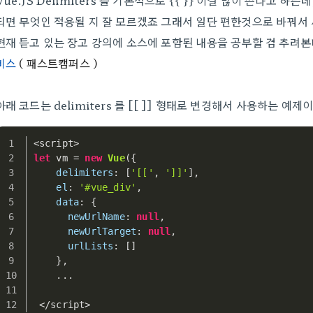
Vue.JS Delimiters 를 기본적으로 {{ }} 이걸 많이 쓴다고 
되면 무엇인 적용될 지 잘 모르겠죠 그래서 일단 편한것으로 바꿔서 
현재 듣고 있는 장고 강의에 소스에 포함된 내용을 공부할 겸 추려본
비스
( 패스트캠퍼스 )
아래 코드는 delimiters 를 [[ ]] 형태로 변경해서 사용하는 예제
<script>
let
 vm = 
new
Vue
({
delimiters
: [
'[['
, 
']]'
],
el
: 
'#vue_div'
,
data
: {
newUrlName
: 
null
,
newUrlTarget
: 
null
,
urlLists
: []
    },
    ...
 </script>