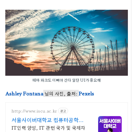
테마 파크도 이뻐야 간다 일단 UI가 중요해
Ashley Fontana
님의 사진, 출처:
Pexels
http://www.iscu.ac.kr
광고
서울사이버대학교 컴퓨터공학과
2026 가을학기 신편입생
IT인력 양성, IT 관련 국가 및 국제자