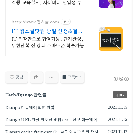
격증 교육실시, 사이버대 신입생 수 1
위 장학금 지급 1위, 학사 석사 박사
온라인복수학위까지
http://www.컴스쿨.com
광고
IT 컴스쿨닷컴 당일 신청&결제
시 기프티콘!
IT 인강만으로 합격가능, 단기완성,
무한반복 전 강좌 스마트폰 학습가능
공감
구독하기
Tech/Django 관련 글
더 보기
Django 미들웨어 회피 방법
2021.11.15
Django URL 한글 인코딩 방법 feat. 장고 미들웨어 맛보기
2021.11.15
Django cache framework - 속도 성능을 위한 캐시 방법
2021.11.12