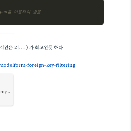
# pop을 이용하여 받음	
식인은 왜....) 가 최고인듯 하다
odelform-foreign-key-filtering
n my
ls
rms.