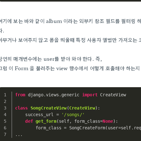
여기에 보는 바와 같이 album 이라는 외부키 참조 필드를 필터링 하
다.
아무거나 보여주지 않고 폼을 띄울때 특정 사용자 앨범만 가져오는 
당연히 매개변수에는 user를 받아 와야 한다. 즉,
그럼 이 Form 을 불러주는 view 함수에서 어떻게 호출해야 하는지
from
 django.views.generic 
import
 CreateView
class
SongCreateView
(
CreateView
):
    success_url = 
'/songs/'
def
get_form
(
self, form_class=
None
):
        form_class = SongCreateForm(user=self.re
...