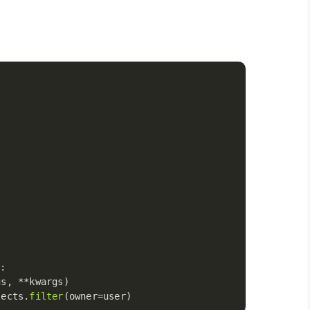
:
gs, **kwargs)
jects.
filter
(owner=user)