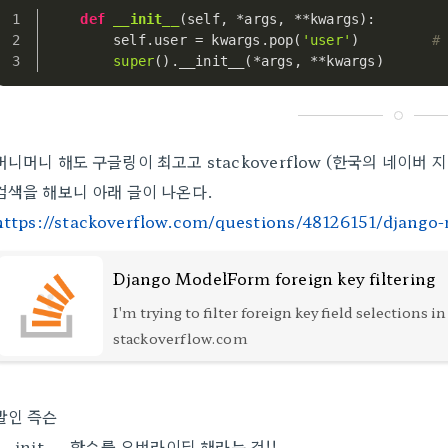
def
__init__
(
self, *args, **kwargs
):
        self.user = kwargs.pop(
'user'
)		
super
().__init__(*args, **kwargs)
머니머니 해도 구글링이 최고고 stackoverflow (한국의 네이버 지
검색을 해보니 아래 글이 나온다.
https://stackoverflow.com/questions/48126151/django-m
Django ModelForm foreign key filtering
I'm trying to filter foreign key field selections i
model form, but form isn't working. My scripts:
stackoverflow.com
forms.py from django import forms from .mode
import Album, Song class SongCreateForm(fo
말인 즉슨
__init__ 함수를 오버라이딩 해라는 것!!