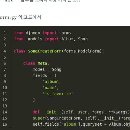
form.py 의 코드에서
from
 django 
import
 forms
from
 .models 
import
 Album, Song
class
SongCreateForm
(forms.ModelForm):
class
Meta
:
        model = Song
        fields = [
'album'
,
'name'
,
'is_favorite'
        ]
def
__init__
(
self, user, *args, **kwargs
)
super
(SongCreateForm, self).__init__(*ar
        self.fields[
'album'
].queryset = Album.ob