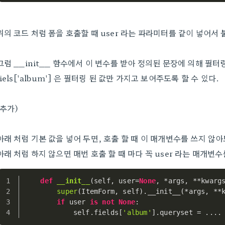
위의 코드 처럼 폼을 호출할 때 user 라는 파라미터를 같이 넣어서 
그럼 __init__ 함수에서 이 변수를 받아 정의된 문장에 의해 필터
fiels['album'] 은 필터링 된 값만 가지고 보여주도록 할 수 있다.
(추가)
아래 처럼 기본 값을 넣어 두면, 호출 할 때 이 매개변수를 쓰지 않
아래 처럼 하지 않으면 매번 호출 할 때 마다 꼭 user 라는 매개변수
def
__init__
(
self, user=
None
, *args, **kwarg
super
(ItemForm, self).__init__(*args, **
if
 user 
is
not
None
:
            self.fields[
'album'
].queryset = ....