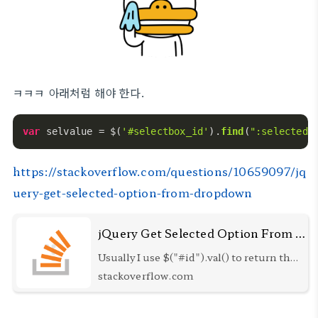
ㅋㅋㅋ 아래처럼 해야 한다.
var
 selvalue = $(
'#selectbox_id'
).
find
(
":selected"
https://stackoverflow.com/questions/10659097/jq
uery-get-selected-option-from-dropdown
jQuery Get Selected Option From Dropdown
Usually I use $("#id").val() to return the
value of the selected option, but this
stackoverflow.com
time it doesn't work. The selected tag
has the id aioConceptName html code
<label>Name</label> <in...