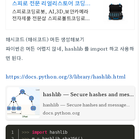
스피로 전문 리얼리스토어 코딩교
육을 쉽고 재밌게
스피로코딩로봇, AI,3D,보안카메라
전자제품 전문샵 스피로볼트코딩로
봇, 스피로볼트파워팩, 스피로미니등
스피로 전문몰
해시코드 (해쉬코드) 머든 생성해보기
파이썬은 머든 어렵지 않네, hashlib 를 import 하고 사용하
면 된다.
https://docs.python.org/3/library/hashlib.html
hashlib — Secure hashes and message digests — Python 3.10.5 documentation
hashlib — Secure hashes and message
digests Source code: Lib/hashlib.py This
docs.python.org
module implements a common
interface to many different secure hash
and message digest algorithms.
>>>
import
 hashlib
Included are the FIPS secure hash
>>>
m = hashlib.sha256()