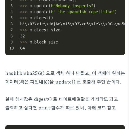
algorithms SHA1, SHA224, SHA256,
>>>
m.update(
b"Nobody inspects"
)
SHA384, and
>>>
m.update(
b" the spammish repetition"
)
>>>
m.digest()
b'\x03\x1e\xdd}Ae\x15\x93\xc5\xfe\\\x00o\xa5u+
>>>
m.digest_size
32
>>>
m.block_size
64
hashlib.sha256() 으로 객체 하나 만들고, 이 객체에 원하는
데이터(혹은 파일내용)을 update() 로 호출해 주면 끝이다.
실제 해시값은 digest() 로 바이트배열값을 가져와도 되고
출력하고 싶다면 print 함수가 따로 있네, 아래 코드 참고