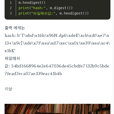
m.hexdigest()
print
(
"hash:"
, m.digest())
print
(
"파일해쉬값:"
, m.hexdigest())
출력 예제는
hash: b'T\xbd\x16h\x96N.dp6\xdeE\xcb\xdf\xe7\x
13+\x9c[\xde\x7f\xea\xd7\xec\xa0z\xe39\xea\xc4\
x1bK'
파일해쉬
값: 54bd1668964e2e647036de45cbdfe7132b9c5bde
7fead7eca07ae339eac41b4b
이상