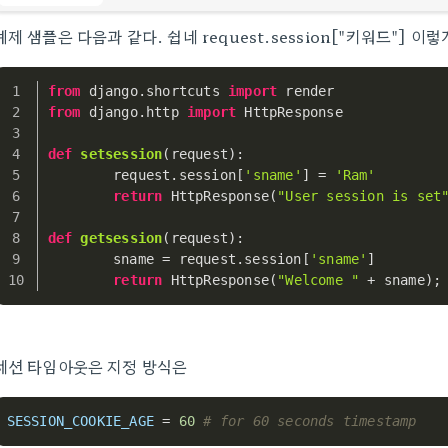
예제 샘플은 다음과 같다. 쉽네 request.session["키워드"] 이
from
 django.shortcuts 
import
 render  
from
 django.http 
import
 HttpResponse  
def
setsession
(
request
):  
        request.session[
'sname'
] = 
'Ram'
return
 HttpResponse(
"User session is set
def
getsession
(
request
):  
        sname = request.session[
'sname'
]  
return
 HttpResponse(
"Welcome "
 + sname);
세션 타임아웃은 지정 방식은
SESSION_COOKIE_AGE
 = 
60
# for 60 seconds timestamp 