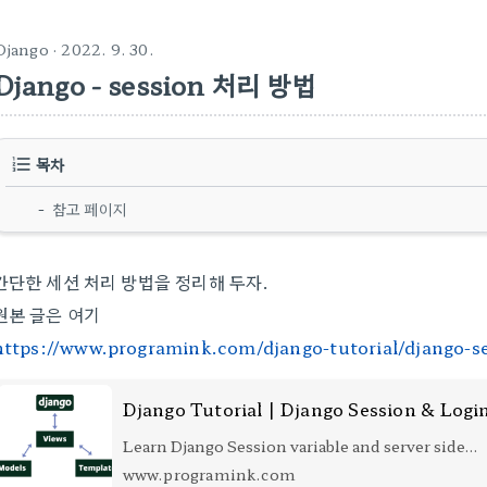
Django
· 2022. 9. 30.
Django - session 처리 방법
목차
참고 페이지
간단한 세션 처리 방법을 정리해 두자.
원본 글은 여기
https://www.programink.com/django-tutorial/django-s
Learn Django Session variable and server side
caching with this Django Session Tutorial.
www.programink.com