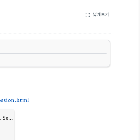
넓게보기
fullscreen
ession.html
Django Tutorial | Django Session & Login Session