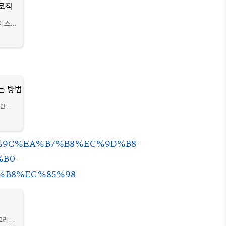
본로직
베이스에
용자를
보낸다.
는 방법
B 열
 클라
n 메서
EB%A1%9C%EA%B7%B8%EC%9D%B8-
B0-
%B8%EC%85%98
그리고