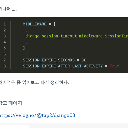
하나더는,
MIDDLEWARE
 = [
    ...
'django_session_timeout.middleware.SessionTi
    ...
    ]
SESSION_EXPIRE_SECONDS
 = 
30
SESSION_EXPIRE_AFTER_LAST_ACTIVITY
 = 
True
차이점은 좀 읽어보고 다시 정리하자.
참고 페이지
https://velog.io/@tap2/django03