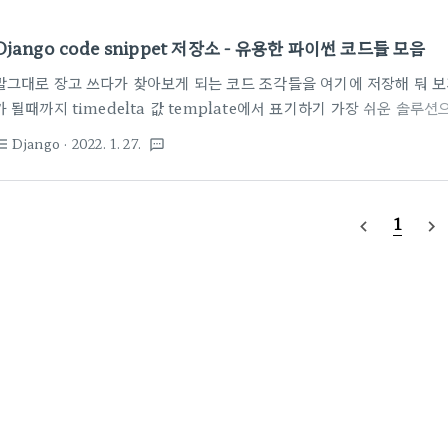
Django code snippet 저장소 - 유용한 파이썬 코드들 모음
말그대로 장고 쓰다가 찾아보게 되는 코드 조각들을 여기에 저장해 둬 보
가 될때까지 timedelta 값 template에서 표기하기 가장 쉬운 솔루션
https://stackify.dev/332647-displaying-a-timedelta-object-
Django
· 2022. 1. 27.
st_bulleted
textsms
isplaying a timedelta object in a django template - Stackif
nd wrote a custom template filter. Here's the steps I took. 
create a custom template filte..
1
navigate_before
navigate_next