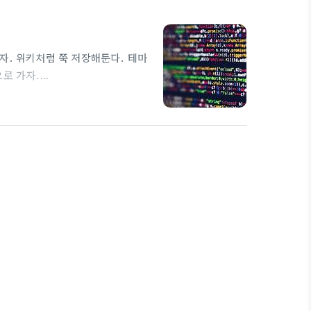
자. 위키처럼 쭉 저장해둔다. 테마
으로 가자.
in-a-django-template
y I followed Peter's advice
First I followed this guide to