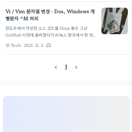
SSR, Static file 이렇게 설명하는 것 같다. 내용의
말미에 나오는 칠판을 아래에 공부용으로 스샷 강조하
Vi / Vim 문자열 변경 - Dos, Windows 개
는 내용을 간략하게 정리해 보면, 브라우저의 JS
행문자 ^M 처리
(JavaScript) 엔진들이 각자의 Component 를 만
윈도우에서 작성한 소스 코드를 Unix 혹은 그냥
들고 JSX 등을 활용해서 바로 DOM을 정의해서 구
GitHub 이런데 올려뒀다가 리눅스 환경에서 한 번
현하는 것, 이것이 CSR, 클라이언트 사이드 렌더링
열어보면 "^M" 이란문자가 라인의 마지막에 막 붙어
이라고 말 할 수 있다. 특징적인 내용은 실시간성을 원
Tech
· 2021. 11. 3.
format_list_bulleted
textsms
있는 것을 볼 수 있다. 이거 머야? 넣은 적이 없는데 엔
하는 경우, 자연스러운 페이지 이동을 원하는 경우 혹
터 처리에 대한 부분이 윈도우/도스, 리눅스, 유닉스
은 페이지의 일부만 변경되어 자연스런운 렌더링이 필
가 막 다르다 보니 나타나는 현상인데 CR+LF 로 처
요한 경우 ..
1
navigate_before
navigate_next
리하는 엔터를 리눅스에서 LF 만으로 처리하니 떡하
니 CR 이 남아있어서 보이는 현상으로 볼 수 있다. 우
찌 되었던 제거 해야 한다. 문자열 변경하는 방법 vi
에디팅 중에 문자열을 바꾸고 싶다면 아래와 같은 패
턴으로 명령을 주면 가능하다. :%s/찾는문자열/바뀔
문자열/g 맨 마지막 /g 는 문서 전체를 나타낸다. ^M
제거하기 그럼 ^M을 제거하려면 위에서 언급한 문자
열 변경으로 가능할 ..