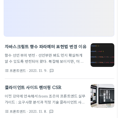
자바스크립트 함수 파라메터 표현법 변경 이유
함수 선언 부의 변천 - 선언부만 봐도 먼지 확실하게
알 수 있도록 변천되어 왔다. 복잡해 보이지만, 더 명
료해 지는 스펙이다. 암묵적인 arguments 가
프론트엔드
· 2021. 11. 9.
format_list_bulleted
textsms
...args 로 변경 초기값을 줄 수 있고, Object 를 넣어
줄 수 있다 {...} 형태로 그냥 짧은 정리 팁~
클라이언트 사이드 렌더링 CSR
이전 강의에 연속해서 from 조은의 프론트엔드 실무
가이드 : 요구사항 분석과 적정 기술 클라이언트 사이
드 렌더링 CSR 에 관한 내용이다. 브라우저 렌더링
프론트엔드
· 2021. 11. 8.
format_list_bulleted
textsms
101을 통해 전체적인 느낌을 알고 세부적으로 CSR,