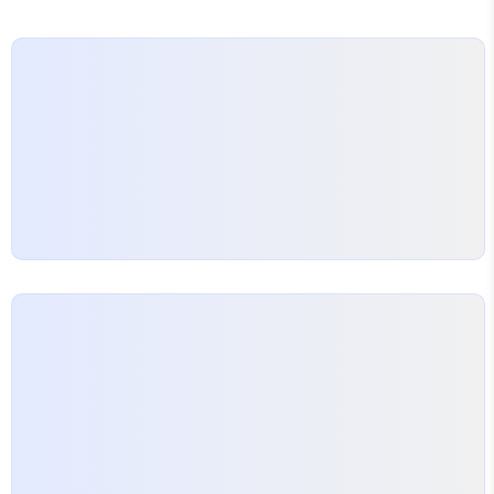
bthinkr.tistory.com 리눅스 파일 시스템에서 (쉘
에서) 바로 해보려면 아래 글을 참고하자. 출처가 삭제
되어 여기서도 삭제 문자열찾기 방법 1 - 영어만 주로
가능 # grep -..