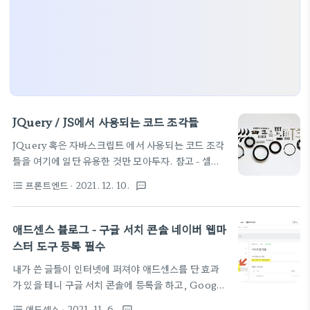
JQuery / JS에서 사용되는 코드 조각들
JQuery 혹은 자바스크립트 에서 사용되는 코드 조각
들을 여기에 일단 유용한 것만 모아두자. 참고 - 셀렉
트박스 유지를 위한 스크립트 페이지의 쿼리 파라메터
프론트엔드
· 2021. 12. 10.
format_list_bulleted
textsms
를 읽어와서 기존 값을 유지하는 코드 함수, 그대로 가
져왔는데 왠만하면 아래 글쓴이 링크로 가서 읽어보세
요. (여긴 그냥 제 참고용으로 남겨둡니다. 설명은 원
애드센스 블로그 - 구글 서치 콘솔 네이버 웹마
본글에서 읽으세요 ^^;;;)
스터 도구 등록 필수
https://wayhome25.github.io/django/2017/03/01/django-
내가 쓴 글들이 인터넷에 퍼져야 애드센스를 단 효과
99-my-first-project-5/ // get url query string
가 있을 테니 구글 서치 콘솔에 등록을 하고, Google
var getUrlParameter = function
Search Console
getUrlParameter(sParam) { var sPageURL =
애드센스
· 2021. 11. 6.
format_list_bulleted