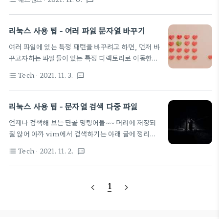
textsms
https://search.google.com/search-console
decodeURIComponent(window.locatio..
마찬가지로, 한국 사용자들에게 알려지기 위해 네이
버 웹마스터 도구 등록도 해 둔다.
리눅스 사용 팁 - 여러 파일 문자열 바꾸기
https://searchadvisor.naver.com/ 네이버 서치
여러 파일에 있는 특정 패턴을 바꾸려고 하면, 먼저 바
어드바이저 네이버 서치어드바이저와 함께 당신의 웹
꾸고자하는 파일들이 있는 특정 디렉토리로 이동한
사이트를 성장시켜보세요
다. 그리고 아래와 같이 입력한다. 현재 경로로부터 하
searchadvisor.naver.com 여기에 들어가 웹마스
Tech
· 2021. 11. 3.
format_list_bulleted
textsms
위 폴더까지의 "cpp"파일들 내에 "old"이란 문자열
터 도구에서 자신의 도메인을 등록하고 자신의 소유임
을 "new"로 변경하는 경우 find . -name "*.cpp"
을 알리는 DNS 등록이나 Meta 헤더 등록을 마치면
-exec sed -i 's/old/new/g' {} \; 쉬우면서도 어려
리눅스 사용 팁 - 문자열 검색 다중 파일
아래와 같이 rss, sitemap 사이트맵을 등록 할 수 있
운~~ 바꾸는 패턴은 vi에서 문자열 치환이랑 동일하
는 페이지를 볼 수 있다. 아래 처럼 자신의 si..
언제나 검색해 보는 단골 명령어들~~ 머리에 저장되
네. 레퍼런스 페이지
질 않어 아까 vim에서 검색하기는 아래 글에 정리해
https://mozi.tistory.com/35 [LINUX] sed
둠 2021.11.02 - [소소한개발팁] - vim 검색 팁 - vi
문자열 치환하기 sed 문자열을 변환하는 편집기입니
Tech
· 2021. 11. 2.
format_list_bulleted
textsms
에서 여러 파일에 있는 문자열 검색하기 vim 검색 팁
다. 원본은 변경없이, 변경된 결과를 출력합니다. (-i
- vi에서 여러 파일에 있는 문자열 검색하기 Vi 작업
옵션으로 변경된 결과를 원본파일에 덮어쓸 수 있습니
중에 폴더내의 있는 다중 파일 중에 원하는 문자열을
다. ) sed 사용법 sed [ option ] patte..
1
navigate_before
navigate_next
포함하고 있는 파일들을 보고 싶다면 아래와 같이 명
령을 치면 된다. :vimgrep /검색문자열/ ** 출처 -
https://tactlee.egloos.com/856258 만약, 검