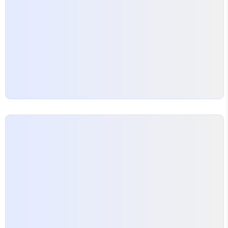
ugettext_lazy as _ class
Article(models.Model):..