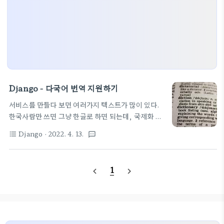
Django - 다국어 번역 지원하기
서비스를 만들다 보면 여러가지 텍스트가 많이 있다.
한국사람만 쓰면 그냥 한글로 하면 되는데, 국제화 시
대에 맞추려면 이런 표기말들은 언어별 테이블에서 가
Django
· 2022. 4. 13.
format_list_bulleted
textsms
져다 쓸 수 있도록 해야 한다. 친절하게 이런 기능들은
이미 Django 에 내장되어 있다. 일단 아래 함수를 먼
저 알아야 하고, 그 함수를 라벨이나 다국어가 필요한
1
navigate_before
navigate_next
곳에는 반드시 적용해 둬야 한다. ugettext 함수나
ugettext_lazy 함수로 라벨을 등록해 두자. from
django.db import models from
django.contrib.auth.models import User
from django.utils.translation import