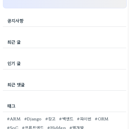
공지사항
최근 글
인기 글
최근 댓글
태그
#ARM
#Django
#장고
#백엔드
#파이썬
#ORM
#SoC
#프론트엔드
#Hidden
#웹개발