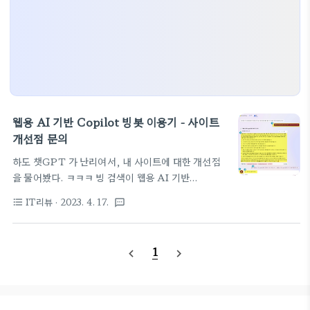
웹용 AI 기반 Copilot 빙봇 이용기 - 사이트
개선점 문의
하도 챗GPT 가 난리여서, 내 사이트에 대한 개선점
을 물어봤다. ㅋㅋㅋ 빙 검색이 웹용 AI 기반
Copilot 엔진을 탑재해서 대화체로 질의 응답이 가
IT리뷰
· 2023. 4. 17.
format_list_bulleted
textsms
능해 졌다. 한번 결과를 살펴보자 1. 빗자루 모양 버튼
을 누르면 새주제로 시작할 수 있다. 총 20번의 대화
가 이뤄지도록 되어 있는 듯 하다. 2. 무엇이든 물어보
1
navigate_before
navigate_next
세요 창에다가 질문을 하면 된다. 3. 질문을 빙봇이 이
해한대로 표현해주고 4. 답변을 내준다. 5. 관련 후속
질문의 후보를 보여준다. 단순히 클릭만 해도 계속 대
화를 이어 갈 수 있다. "웹용 AI 기반 Copilot 빙봇