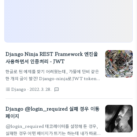
Django Ninja REST Framework 엔진을
사용하면서 인증처리 - JWT
한글로 된 예제를 찾기 어려웠는데, 가뭄에 단비 같은
한 개의 글이 발견! Django-ninja로 JWT token
발행 해보기 https://goo-
Django
· 2022. 3. 28.
format_list_bulleted
textsms
eungs.tistory.com/64 로그인 할때, JWT 토큰
을 발행해 주고 (아래 코드를 참고하시면 된다)
@router.post('/sign-in/') def
Django @login_required 실패 경우 이동
signIn(request): payload = { 'id': 2, 'exp':
페이지
datetime.datetime.now() +
@login_required 데코레이터를 설정해 둔 경우,
datetime.timedelta(minutes=60), 'iat':
실패한 경우 어떤 페이지가 뜨기는 하는데 내가 따로
datetime.datetime.now() } token =