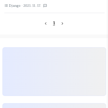
설정한 적이 없는 것 같은데, 어디서 설정해 주나? 알
jwt.encode(payload, 'secret',
Django
· 2021. 11. 17.
format_list_bulleted
textsms
아보다 보니 settings.py 에 설정 되어 있어서 코드
algorithm='HS256') return {"token":
에서 볼 수 없었다. settings.py 에 보면
token} HTTP..
"LOGIN_URL" 이라는 값을 설정해 둔 곳이 있다.
1
navigate_before
navigate_next
# settings.py ... LOGIN_URL = '/login/' ...
@login_required 데코레이터가 실패시 여기 설정
된 페이지로 자동으로 이동 시켜 주도록 장고가 설정
되어 있다는 것. 이게 싫은 경우에는 어떻게 해야 하
나? 별도의 데코레이터 함수를 따로 작성하면 되는 것
은 당연한데 더 편하게 해 주는 것은 없을까? 추후 업
데이트 할련다. 로그인 실패 페이지..