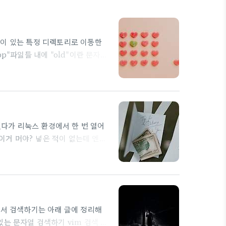
들이 있는 특정 디렉토리로 이동한
p"파일들 내에 "old"이란 문자열
old/new/g' {} \; 쉬우면서도 어려
://mozi.tistory.com/35
. 원본은 변경없이, 변경된 결과를
ed 사용법 sed [ option ]
뒀다가 리눅스 환경에서 한 번 열어
 이거 머야? 넣은 적이 없는데 엔터
나는 현상인데 CR+LF 로 처리하
이는 현상으로 볼 수 있다. 우찌 되
바꾸고 싶다면 아래와 같은 패턴으로
 문서 전체를 나타낸다. ^M 제거하
에서 검색하기는 아래 글에 정리해
일에 있는 문자열 검색하기 vim 검색 팁