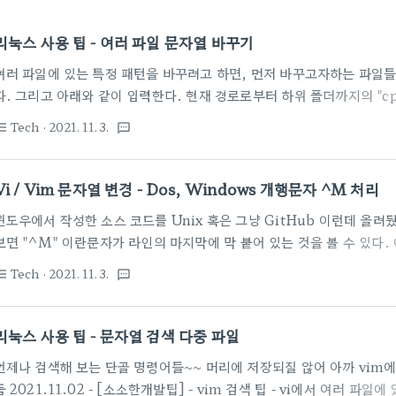
리눅스 사용 팁 - 여러 파일 문자열 바꾸기
여러 파일에 있는 특정 패턴을 바꾸려고 하면, 먼저 바꾸고자하는 파일
다. 그리고 아래와 같이 입력한다. 현재 경로로부터 하위 폴더까지의 "cp
을 "new"로 변경하는 경우 find . -name "*.cpp" -exec sed -i 's/
Tech
· 2021. 11. 3.
st_bulleted
textsms
운~~ 바꾸는 패턴은 vi에서 문자열 치환이랑 동일하네. 레퍼런스 페이지 https
[LINUX] sed 문자열 치환하기 sed 문자열을 변환하는 편집기입니다
출력합니다. (-i 옵션으로 변경된 결과를 원본파일에 덮어쓸 수 있습니다. ) s
Vi / Vim 문자열 변경 - Dos, Windows 개행문자 ^M 처리
atte..
윈도우에서 작성한 소스 코드를 Unix 혹은 그냥 GitHub 이런데 올려
보면 "^M" 이란문자가 라인의 마지막에 막 붙어 있는 것을 볼 수 있다.
처리에 대한 부분이 윈도우/도스, 리눅스, 유닉스가 막 다르다 보니 나타
Tech
· 2021. 11. 3.
st_bulleted
textsms
는 엔터를 리눅스에서 LF 만으로 처리하니 떡하니 CR 이 남아있어서 보
었던 제거 해야 한다. 문자열 변경하는 방법 vi 에디팅 중에 문자열을 
명령을 주면 가능하다. :%s/찾는문자열/바뀔문자열/g 맨 마지막 /g 는
리눅스 사용 팁 - 문자열 검색 다중 파일
기 그럼 ^M을 제거하려면 위에서 언급한 문자열 변경으로 가능할 ..
언제나 검색해 보는 단골 명령어들~~ 머리에 저장되질 않어 아까 vim
둠 2021.11.02 - [소소한개발팁] - vim 검색 팁 - vi에서 여러 파