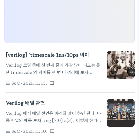
[verilog] `timescale 1ns/10ps 의미
Verilog 코딩 중에 첫 번째 줄에 가장 많이 나오는 듯
한 timescale 의 의미를 한 번 더 정리해 보자.
`timescale 1ns/10ps 앞에 숫자는 작성중인 해당
SoC
· 2021. 11. 15.
format_list_bulleted
textsms
파일 내에서 쓰이는 숫자들의 단위를 나타냄..즉 #2
이렇게 쓰여있다면 2ns를 나타냄 뒤의 숫자는 시뮬레
이터에서 많이 쓰일 것 같은데 코딩에서는 별 효과가..
Verilog 배열 관련
무튼 소수점을 허용하려면 어디까지 해야할까 나타내
Verilog 에서 배열 선언은 아래와 같이 하면 된다. 다
야 하는데 그 때 쓰이는 최소 단위. 더욱 자세한 설명
중 배열의 예를 보자. reg [7:0] a[3]; 이렇게 한다.
은 아래글 참고. 원본글이 업데이트가 된지 오래 되어
앞쪽의 "[7:0]"는 배열을 표현보다는 버스의 비트를
서 여기에 로컬 복사해 둡니다. 저자분께 죄송합니다.
SoC
· 2021. 11. 10.
format_list_bulleted
textsms
나타내고, 배열을 뒤쪽의 "[3]" 으로 보고 이해하는
[verilog] timescale에 대하여작성자 j0hnch01