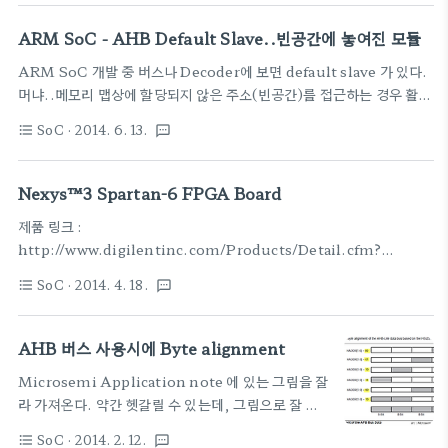
것이 쉽다. 즉 위의 예는 8비트짜리 배열 3개을 가지
[출처] [verilog] timescale에 대하여|작성자
고 있다는 의미 또한 중요한 것은 포트로 뽑아낼 수가
ARM SoC - AHB Default Slave..빈공간에 놓여진 모듈
j0hnch01 assign #5 foo..
없다는 엄청 불편한 진실.. 즉 module의
ARM SoC 개발 중 버스나 Decoder에 보면 default slave 가 있다.
input/output으로 쓰기 곤란하다는.. 구체적인 예
머냐..메모리 맵상에 할당되지 않은 주소(빈공간)를 접근하는 경우 활성
는 위 참고 사이트 참조 참고 :
화 되는 모듈이다.이름 그대로 디폴트..역할은 단순하다.
http://blog.naver.com/beahey/90192889480
SoC
· 2014. 6. 13.
format_list_bulleted
textsms
HREADYOUT은 물론 잘 띄워줘야 하고, 읽기든 쓰기든 끝이 나게 하
[문법] 배열(array) [혼동 문법] 배열(array) 1.
려면 꼭 띄워줘야하고또 하나, HRESP에 에러를 띄워주는 것. 왜냐면
Array 와 Register (1) reg [4:0] port (2) reg
여기는 빈공간이니까~~
Nexys™3 Spartan-6 FPGA Board
[4:0] po..
http://infocenter.arm.com/help/index.jsp?
제품 링크 :
topic=/com.arm.doc.faqs/ka3445.htmlGeneral: What is a
http://www.digilentinc.com/Products/Detail.cfm?
default slave?Applies to: AHBAnswerIf the memory map
NavPath=2,400,897&Prod=NEXYS3FPGA가 조금 작아서, 이
of a system does not define the full ..
SoC
· 2014. 4. 18.
format_list_bulleted
textsms
정도 레벨에는 간단하게 ARM Slave Peri 정도 테스트가 가능하겠다.
보통 Xilinx에서 slice 로 gate count를 표현을 해놓으니 감이 없어
서 간단하게 tm으로 적어둔다. UART, PWM, I2C, SPI 머 이런 인
AHB 버스 사용시에 Byte alignment
터페이스 블럭은 올려서 해 볼 만한 보드다운로드 툴이 따로 제공되니 다
Microsemi Application note 에 있는 그림을 잘
른 고민은 좀 덜하고 설계에 집중가능해당 홈페이지에서 필요한 자료 몇
라 가져온다. 약간 헷갈릴 수 있는데, 그림으로 잘 그
개 링크 정보 가져와서 저장5/31/11 Nexys 3
려두었다.기본이 4바이트(워드라고 부른다)로 동작
schematicsDownload1/21/14 Nexys 3 reference
SoC
· 2014. 2. 12.
format_list_bulleted
textsms