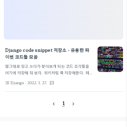
Django code snippet 저장소 - 유용한 파
이썬 코드들 모음
말그대로 장고 쓰다가 찾아보게 되는 코드 조각들을
여기에 저장해 둬 보자. 위키처럼 쭉 저장해둔다. 테마
가 될때까지 timedelta 값 template에서 표기하기
Django
· 2022. 1. 27.
format_list_bulleted
textsms
가장 쉬운 솔루션으로 가자.
https://stackify.dev/332647-displaying-a-
timedelta-object-in-a-django-template
1
navigate_before
navigate_next
Displaying a timedelta object in a django
template - Stackify I followed Peter's advice
and wrote a custom template filter. Here's
the steps I took. First I followed this guide