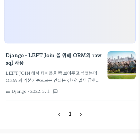
Django - LEFT Join 을 위해 ORM의 raw
sql 사용
LEFT JOIN 해서 테이블을 쫙 보여주고 싶었는데
ORM 의 기본기능으로는 안되는 건가? 일단 급한대
로 raw sql을 직접 집어넣는 형태로 구현을 해 놓고
Django
· 2022. 5. 1.
format_list_bulleted
textsms
보자. item_list = Parts.objects.raw(
"SELECT devices_parts.*,
devices_lineparts.quantity \ FROM
1
navigate_before
navigate_next
devices_parts \ LEFT JOIN
devices_lineparts \ ON
devices_parts.id=devices_lineparts.parts_id
AND devices_lineparts.line_id=" +