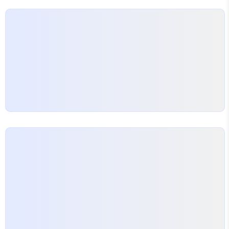
str(line_pk) + " ORDER BY
devices_parts.group0_id ASC,
devices_parts.group1_id ASC, dev..