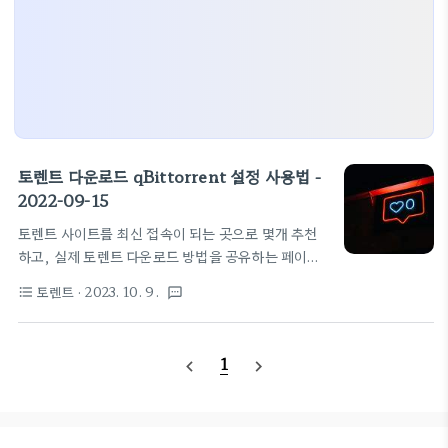
토렌트 다운로드 qBittorrent 설정 사용법 -
2022-09-15
토렌트 사이트를 최신 접속이 되는 곳으로 몇개 추천
하고, 실제 토렌트 다운로드 방법을 공유하는 페이지
입니다. 추천 토렌트 사이트 순위를 소개하는 것 뿐만
토렌트
· 2023. 10. 9.
format_list_bulleted
textsms
아니라 토렌트 프로그램의 설치 부터, 토렌트 추천 사
이트 방문 그리고 실제 토렌트 파일로 다운로드 하는
과정 전부를 진행해 보려 합니다. 먼저, 인기 영화 드
1
navigate_before
navigate_next
라마, 넷플릭스, 최신 영화 토렌트 파일을 제공해 주
는 추천토렌트 사이트를 몇개 살펴 봅시다. 2. 토렌트
다운로드 프로그램 설치 원하는 토렌트 사이트를 찾았
으면 다운로드를 수행해야 한다. 다운로드 프로그램