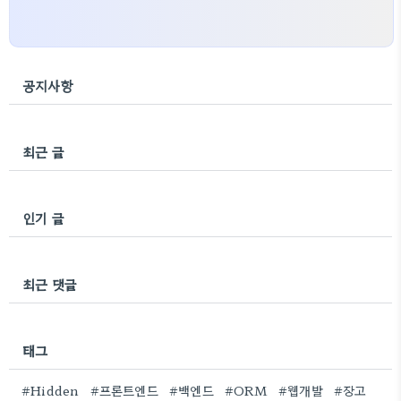
공지사항
최근 글
인기 글
최근 댓글
태그
#Hidden
#프론트엔드
#백엔드
#ORM
#웹개발
#장고