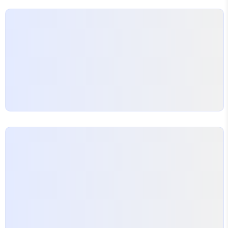
을 먼저 설치하자. 대표적인 것은 uTorrent 와
qBittorrent 2가지 정도가 된다. 나는 그냥 오픈소
스인 큐빗토렌트가 편하다. 이걸로 설명한다. 다운로
드 사이트는 여기 📚 https..