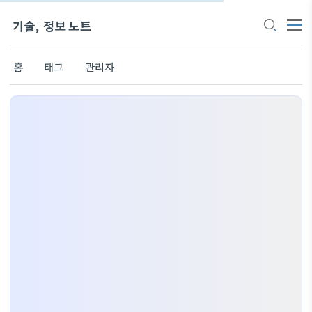
기술, 정보 노트
홈
태그
관리자