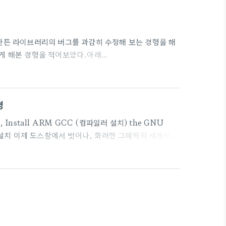
만든 라이브러리의 버그를 과감히 수정해 보는 경험을 해
하게 해본 경험을 적어보았다.아래
어 오려니, CSS가 너무 안맞네. 수정하기는 귀찮고 링크로
tor-of-mbed-library-82a1b75fc754Ethernet
있는 #mbed에 흔적을 남겨보자. 누군가에게 도움이 되지 않아
경
nstall ARM GCC (컴파일러 설치) the GNU
ndows 설치 이제 도스창에서 벗어나, 화려한 그래픽의 세계로
합으로 사용하는 것이 대부분이다.Getting Started
M32F4DISCOVERY Board링크 글을 참고해서 설치를 하
t Tools 인 CooCox 를 설치해 보는 것도 나쁘..