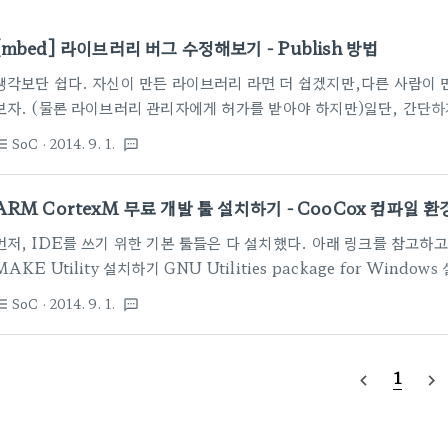
[mbed] 라이브러리 버그 수정해보기 - Publish 방법
생각보단 쉽다. 자신이 만든 라이브러리 라면 더 쉽겠지만,다른 사람이 
보자. (물론 라이브러리 관리자에게 허가를 받아야 하지만)일단, 간단
http://medium.com 을 통해 적은 글을 클릭해서 보자. 그대로 긁
SoC
· 2014. 9. 1.
st_bulleted
textsms
대신한다. from : https://medium.com/@bjnhur/be-a-contribu
Library for W5500 ( WIZnet ) 예제로 모두에게 오픈되어 
ARM CortexM 무료 개발 툴 설치하기 - CooCox 컴파일 환
도..되길 바라지만 Be a Contrib..
먼저, IDE를 쓰기 위한 기본 툴들은 다 설치했다. 아래 링크를 참고하고, I
MAKE Utility 설치하기 GNU Utilities package for Wi
이 컴파일러를 쓸 수 있도록 설정해 보자.대부분, Eclipse+CDT 의 조
SoC
· 2014. 9. 1.
st_bulleted
textsms
with the ARM GCC Compiler on Windows for the ST
는 게 좋다. 아니면, Free/Open ARM Cortex MCU Developmen
1
navigate_before
navigate_next