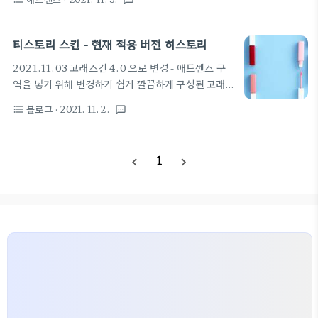
textsms
데 처음 부터 여기를 자기 도메인에 연결하고 검토 요
으로 가로, 세로 픽셀 크기를 지정. 지정한 썸네일 크
청을 했었어야 한다. 요청이 거부 되면 여기에 blog.
기 영역을 모두 덮는 최소 크기로 리사이즈 한 후(가
내도메인.com 으로 서브 도메인으로 쓸려고 했던 계
로, 또는 세로중 한방향은 지정한 ..
티스토리 스킨 - 현재 적용 버전 히스토리
획이 다 틀어 지는데. 같은 여기 티스토리로 검토 요청
2021.11.03 고래스킨 4.0 으로 변경 - 애드센스 구
을 돌려보자. DNS 쪽 설정을 티스토리로 막 바꾸고,
역을 넣기 위해 변경하기 쉽게 깔끔하게 구성된 고래
티스토리 설정으로 들어가서, 도메인 접속 정보를 업
스킨으로 변경했습니다. 스킨 관련 글은 아래 링크를
데이트 한다. 일단 요러케 붙여두고, 검토 요청 결과를
블로그
· 2021. 11. 2.
format_list_bulleted
textsms
참고하세요.
기다려보자.. 머 같은 블로그 인데 다른 결과가 나오려
https://privatenote.tistory.com/28 [고래 스
나 쩝
킨 4.0] 티스토리 스킨 배포 2020.11.01 티스토리
1
navigate_before
navigate_next
고래 스킨 4.0 안내 안녕하세요. 고래의 개인 노트입
니다. 꼭 필요한 기능과 최소한의 디자인, 깔끔한 스킨
을 원하시는 블로거분들을 위해 티스토리 반응형 스킨
고래 스킨을 배포합니 privatenote.tistory.com
2021.11 현재 사용중인 스킨은 hELLO 스킨입니
다. 깔끔하고 사용하기 편리합니다.
https://pronist.tistory.com/5 hELLO. 티스
토리 스킨을 소개합니다..