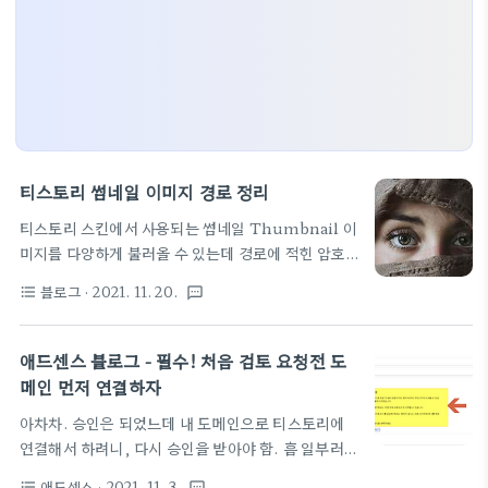
티스토리 썸네일 이미지 경로 정리
티스토리 스킨에서 사용되는 썸네일 Thumbnail 이
미지를 다양하게 불러올 수 있는데 경로에 적힌 암호
같은 문자 C50x50 R150x150 이런 글자가 먼지 정
블로그
· 2021. 11. 20.
format_list_bulleted
textsms
확하게 알려주는 글이 있어 소개 티스토리 이미지 썸
네일 치환자 완벽정리
https://blogpack.tistory.com/167 티스토리 이
애드센스 블로그 - 필수! 처음 검토 요청전 도
미지 썸네일 치환자 완벽정리 티스토리 스킨의 커버,
메인 먼저 연결하자
글 목록, 카테고리의 관련 글 등에는 글에 첨부된 메인
아차차. 승인은 되었느데 내 도메인으로 티스토리에
이미지의 썸네일이 표시됩니다. 티스토리 공식 사용
연결해서 하려니, 다시 승인을 받아야 함. 흠 일부러
가이드, 또는 스킨 가이드에는 명시적으로 설명이 되
하나 더 만들어서 일단 신청을 하는데, 안되면 낭패인
어있지 blogpack.tistory.com C가로x세로 형식
애드센스
· 2021. 11. 3.
format_list_bulleted