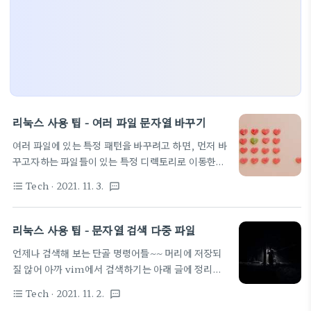
리눅스 사용 팁 - 여러 파일 문자열 바꾸기
여러 파일에 있는 특정 패턴을 바꾸려고 하면, 먼저 바
꾸고자하는 파일들이 있는 특정 디렉토리로 이동한
다. 그리고 아래와 같이 입력한다. 현재 경로로부터 하
Tech
· 2021. 11. 3.
format_list_bulleted
textsms
위 폴더까지의 "cpp"파일들 내에 "old"이란 문자열
을 "new"로 변경하는 경우 find . -name "*.cpp"
-exec sed -i 's/old/new/g' {} \; 쉬우면서도 어려
리눅스 사용 팁 - 문자열 검색 다중 파일
운~~ 바꾸는 패턴은 vi에서 문자열 치환이랑 동일하
언제나 검색해 보는 단골 명령어들~~ 머리에 저장되
네. 레퍼런스 페이지
질 않어 아까 vim에서 검색하기는 아래 글에 정리해
https://mozi.tistory.com/35 [LINUX] sed
둠 2021.11.02 - [소소한개발팁] - vim 검색 팁 - vi
문자열 치환하기 sed 문자열을 변환하는 편집기입니
Tech
· 2021. 11. 2.
format_list_bulleted
textsms
에서 여러 파일에 있는 문자열 검색하기 vim 검색 팁
다. 원본은 변경없이, 변경된 결과를 출력합니다. (-i