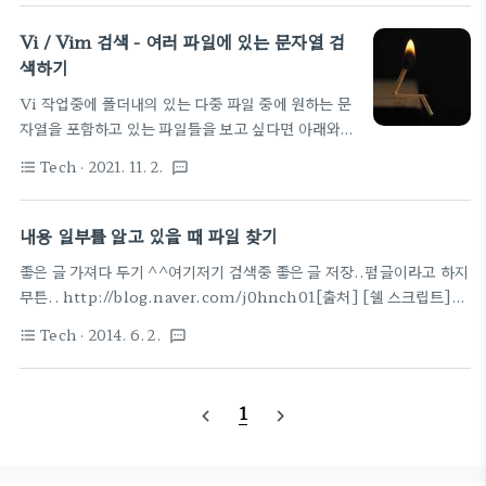
- vi에서 여러 파일에 있는 문자열 검색하기 Vi 작업
옵션으로 변경된 결과를 원본파일에 덮어쓸 수 있습니
중에 폴더내의 있는 다중 파일 중에 원하는 문자열을
Vi / Vim 검색 - 여러 파일에 있는 문자열 검
다. ) sed 사용법 sed [ option ] patte..
포함하고 있는 파일들을 보고 싶다면 아래와 같이 명
색하기
령을 치면 된다. :vimgrep /검색문자열/ ** 출처 -
Vi 작업중에 폴더내의 있는 다중 파일 중에 원하는 문
https://tactlee.egloos.com/856258 만약, 검
자열을 포함하고 있는 파일들을 보고 싶다면 아래와
bthinkr.tistory.com 리눅스 파일 시스템에서 (쉘
같이 명령을 치면 된다. :vimgrep /검색문자열/ **
에서) 바로 해보려면 아래 글을 참고하자. 출처가 삭제
Tech
· 2021. 11. 2.
format_list_bulleted
textsms
출처 - https://tactlee.egloos.com/856258 만
되어 여기서도 삭제 문자열찾기 방법 1 - 영어만 주로
약, 검색할 변수 이름을 Hello라고 하자.
가능 # grep -..
':vimgrep' 명령어로 검색하는 방법은 다음과 같다.
내용 일부를 알고 있을 때 파일 찾기
:vimgrep /Hello/ ** 추가로 기타 유용한 다른 기
좋은 글 가져다 두기 ^^여기저기 검색중 좋은 글 저장..펌글이라고 하지
능은 아래와 같다. :e- 파일 브라우저 실행
무튼.. http://blog.naver.com/j0hnch01[출처] [쉘 스크립트]소
:vimgrep- 여러 파일에 걸친 단어 검색 :cl- 검색 결
스의 내용 일부를 알고 있을 때 파일 찾기|작성자 j0hnch01 grep -r --
과 목록 출력 :cr숫자- 검색 결과 중 하나로 이동 :cn-
Tech
· 2014. 6. 2.
format_list_bulleted
textsms
include="*.v" "task write" *[출처] [쉘 스크립트]소스의 내용 일
다음 검색 결과로 이동 :cp- 이전 검색 결과로 이동
부를 알고 있을 때 파일 찾기|작성자 j0hnch01 확장자 .v 인 파일에서
끝. Sebastian Sørensen 님의 사진, 출처:
"task write" 라는 문자열이 있는 것을 찾아주는 명령..쉽지만 잘 안외
Pexels
1
navigate_before
navigate_next
워진다는..손에 익어야 하는데 윈도우 사용자라 ㅋㅋ무튼 끝.