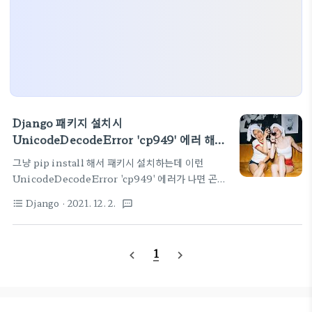
Django 패키지 설치시
UnicodeDecodeError 'cp949' 에러 해결
하기
그냥 pip install 해서 패키시 설치하는데 이런
UnicodeDecodeError 'cp949' 에러가 나면 곤란
해진다. 내가 작성한 코드도 아니고 매번 디버깅하기
Django
· 2021. 12. 2.
format_list_bulleted
textsms
도 애매하다. 이때는.... 반드시 여기를 방문해서 일독
해보시기 바란다. 엄청 자세히 잘 되어 있다.
https://daewonyoon.tistory.com/296 pip
1
navigate_before
navigate_next
install 중에 , setup.py 에서
UnicodeDecodeError 'cp949' codec can't
decode .... illegal multibyte sequence 가 발
생하 pip install 중에 , setup.py 에서