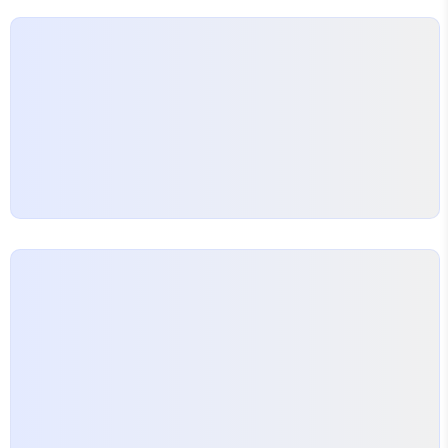
UnicodeDecodeError 'cp949' codec can't
decode .... illegal multibyte..