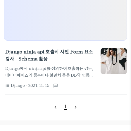
Django ninja api 호출시 사전 Form 요소
검사 - Schema 활용
Django에서 ninja api를 정의하여 호출하는 경우,
데이터베이스의 중복이나 불일치 등등 DB와 연동하
여 판단하는 것 말고 폼 객체에 필드 값이 일단 사전에
Django
· 2021. 11. 16.
format_list_bulleted
textsms
올바른지 간단하게 체크하는 것이 필요하다. 보통 이
런경우 api에서 처리해도 되지만 Schma를 정의해서
처리하는 방법이 있다. 자체 공부용으로 정리하는 것
1
navigate_before
navigate_next
이므로 두서 없어도 그냥 넘어가주세요. 여기서 정리
한 모든 내용은 현재 듣고 있는 장고 강의에 소스에 포
함된 내용을 공부할 겸 추려본다 - Django 실전 프로
젝트 1 - URL Shortener 서비스 ( 패스트캠퍼스 )