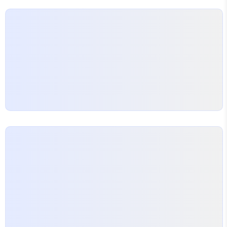
ninja api 구현 함수에 보면 아래와 같이 되어 있다.
@api_router.post("register", response=
{201: None, 409: Mess..