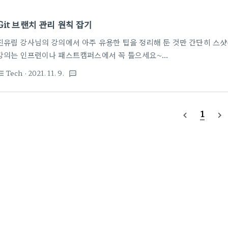
Git 브랜치 관리 원칙 잡기
진유림 강사님의 강의에서 아주 유용한 팁을 정리해 둔 것만 간단히 스샷
강의는 인프런이나 패스트캠퍼스에서 꼭 들으세요~
https://www.inflearn.com/course/%ED%8C%80%EA
Tech
· 2021. 11. 9.
st_bulleted
textsms
%EA%B9%83-%EA%B9%83%ED%97%88%EB%B8%8C?in
Git, GitHub 입문 - 인프런 | 강의 개인 프로젝트부터 현업 개발까지,
GitHub을 그림을 통해 쉽게 익힙니다. 아예 처음 익히는 분부터 실무
1
navigate_before
navigate_next
수 있습니다. CLI, GUI를 www.inflearn.com 브랜치를 꼭 관
아래..