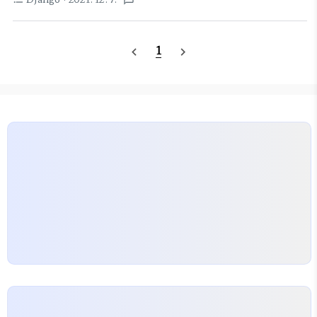
textsms
https://himanmengit.github.io/django/2018/02/23/Built-
QuerySet API reference | Django
In-Template-Filter.html Django 내장 템플릿
documentation | Django Django The web..
필터 · 초보 웹 프로그래머
1
navigate_before
navigate_next
himanmengit.github.io 일단 아래 3개를 사용
많이 한다. linebreaksbr 모든 개행 문자를 로 바꿈
# joel\nis a slug. -> joel is a slug {{
value|linebreaksbr }} escape 문자열의 HTML
을 이스케이프 한다.