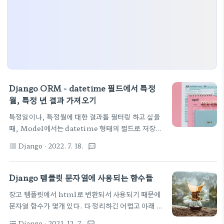
Django ORM - datetime 필드에서 특정
월, 특정 년 결과 가져오기
특정일이나, 특정월에 대한 결과를 필터링 하고 싶을
때, Model에서는 datetime 형태의 필드로 저장해
두었다면, 다음 예제를 참고하면 된다. 첨에는 range
Django
· 2022. 7. 18.
format_list_bulleted
textsms
로 조사해야 되나 생각했는데, 다행히 __month,
__year, __day 이런 내장 키워드가 존재하고 있어
다행이다.
Django 템플릿 문자열에 사용되는 함수들
orderitem_list.filter(date_due__month=cur_month,
장고 템플릿에서 html로 변환되서 사용되기 때문에
date_due__year=cur_year) 장고 프로젝트 홈의
문자열 함수가 몇개 있다. 다 정리하긴 어렵고 아래 페
문서에서도 찾아 볼 수 있다.
이지를 참고하세요.
https://docs.djangoproject.com/en/4.0/ref/models/querys
Django
· 2021. 12. 7.
format_list_bulleted