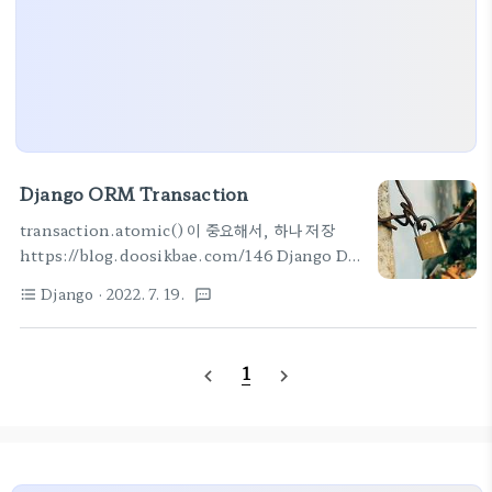
Django ORM Transaction
transaction.atomic() 이 중요해서, 하나 저장
https://blog.doosikbae.com/146 Django DB
Transaction 2편 - 명시적으로 transaction 활용
Django
· 2022. 7. 19.
format_list_bulleted
textsms
하기. (feat. savepoint) Introduction 안녕하세
요. 1편 Django Transaction(트랜잭션) 1편 -
Request와 DB Transaction 묶기(Feat.
1
navigate_before
navigate_next
ATOMIC_REQUESTS) Django
Transaction(트랜잭션) 1편 - Request와 DB
Transaction 묶기(Feat. ATOMIC_RE..
blog.doosikbae.com # O 추천하는 방법. try:
with transaction.atomic(): # dummy query