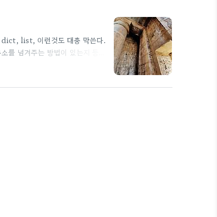
ct, list, 이런것도 대충 막쓴다.
 주소를 넘겨주는 방법이 있는지 등등
ry.com/1053 [파이썬] 함수 호출
call by value/ref 를 설명
수에서 변경했을 때 def
eslife.tisto..