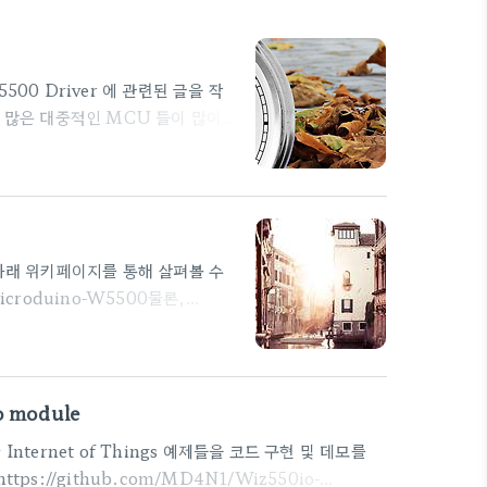
W5500 Driver 에 관련된 글을 작
S이외에 많은 대중적인 MCU 들이 많이
 WIZnet에서 제공하고 있는 통
ary_Driver ; SOCKET APIs
Driver AVR - ATmel- 일단 아
tt..
 아래 위키페이지를 통해 살펴볼 수
=Microduino-W5500물론,
점을 가지고 있습니다.Arduino
orials/tree/master/Microduino_Libraries/_02_Microdui
Microduino-W5500.zip세
o module
Internet of Things 예제들을 코드 구현 및 데모를
s://github.com/MD4N1/Wiz550io-