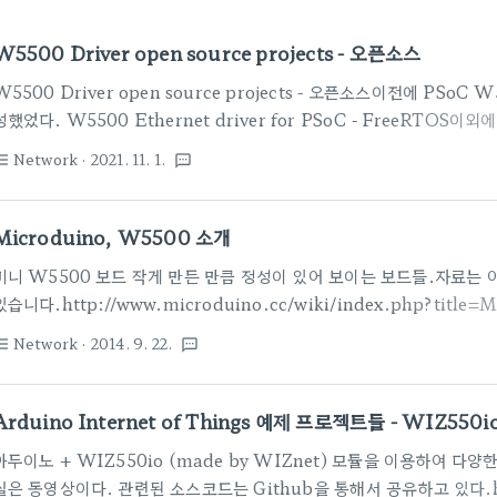
W5500 Driver open source projects - 오픈소스
W5500 Driver open source projects - 오픈소스이전에 PSoC 
성했었다. W5500 Ethernet driver for PSoC - FreeRTO
있는데 관련해서 드라이버 소스들을 정리해 보고자 한다.일단, 공식적으로
Network
· 2021. 11. 1.
st_bulleted
textsms
합 라이브러리는 아래와 같다. https://github.com/Wiznet/ioLibr
like BSD & WIZCHIP(W5500 / W5300 / W5200 / W5100) 
두이노 소스를 모두 활용할 수 있다.Arduino Ethernet Github siteh
Microduino, W5500 소개
미니 W5500 보드 작게 만든 만큼 정성이 있어 보이는 보드들.자료는
있습니다.http://www.microduino.cc/wiki/index.php?title
duino를 붙인 만큼 소프트웨어는 아두이노와 함께 사용할 수 있다는 장
Network
· 2014. 9. 22.
st_bulleted
textsms
libraries and support
packages:https://github.com/Microduino/Microduino_Tut
하드웨어 자료도 공개소프트웨어로 오픈하고 있습니다.Eagle PCB File:
Arduino Internet of Things 예제 프로젝트들 - WIZ550i
상은..
아두이노 + WIZ550io (made by WIZnet) 모듈을 이용하여 다양한 
실은 동영상이다. 관련된 소스코드는 Github을 통해서 공유하고 있다.http