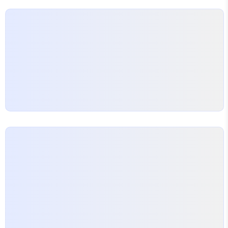
경우는 자식 템플릿에서 아무런 선언을 하지 않으면
부모껏을 그대로 쓰게 된다. 기본 값을 가지는 셈이 된
다. ... {% block Sidenav %} {% include
'incl..