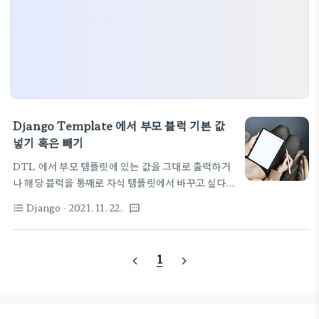
Django Template 에서 부모 블럭 기본 값
넣기 혹은 빼기
DTL 에서 부모 템플릿에 있는 값을 그대로 출력하거
나 해당 블럭을 통째로 자식 템플릿에서 바꾸고 싶다
면 부모에 블럭을 선언하고 기본 값을 같이 넣어 두면
Django
· 2021. 11. 22.
format_list_bulleted
textsms
된다. 부모 템플릿에 메뉴가 있는데, 어떤 자식 템플릿
에서는 그 메뉴을 없애고 싶다면 머 여러가지 방법이
있겠지만 이 방법이 가장 단순하지 않을 까 싶다. 부모
1
navigate_before
navigate_next
에 블럭을 하나 선언해 둔다. 예제에서는 "Sidenav"
를 선언해 둔다. 보통 선언하자 마자 바로 "{%
endblock %}" 을 붙여넣고는 자식에서 이 블럭을
선언해서 사용하기를 기대한다. 아래와 같이 선언된