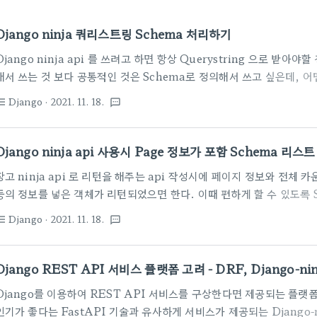
Django ninja 쿼리스트링 Schema 처리하기
Django ninja api 를 쓰려고 하면 항상 Querystring 으로 받아
해서 쓰는 것 보다 공통적인 것은 Schema로 정의해서 쓰고 싶은데, 어
때도 있으니 이 경우를 다 처리하는게 복잡해 보였는데 Schema 와 ninj
Django
· 2021. 11. 18.
st_bulleted
textsms
해 보자. Django-ninja 공식 사이트에는 이와 관련된 아래와 같은 튜
https://django-ninja.rest-framework.com/tutorial/query-
can also use Schema to encapsulate GET parameters: impor
Django ninja api 사용시 Page 정보가 포함 Schema 리스
장고 ninja api 로 리턴을 해주는 api 작성시에 페이지 정보와 전체
등의 정보를 넣은 객체가 리턴되었으면 한다. 이때 편하게 할 수 있도록 
보자. 매번 Schema 를 작성해야 하는데 공통 분모가 되는 필드들이 많
Django
· 2021. 11. 18.
st_bulleted
textsms
을 작성하기 귀찮은데 클래스 추상화로 이를 해결할 수 있다. 그냥 코드를
의 리스트가 포함된 Schema 를 아래와 같이 정의해 본다. 각각 resul
니깐 공통 분모만 PaginatedOutSchema 로 정의해 두고 상속해서 사
Django REST API 서비스 플랫폼 고려 - DRF, Django-nin
PaginatedOutSchema(Schema): total..
Django를 이용하여 REST API 서비스를 구상한다면 제공되는 플랫
인기가 좋다는 FastAPI 기술과 유사하게 서비스가 제공되는 Django-