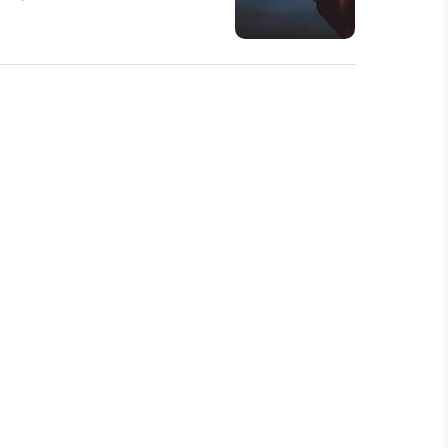
내용을 공부할 겸 추려본다 -
DRF - Django REST
 만들어진 플랫폼이다. 말대로 쓰기
 서비시의 프로토타입핑은 아주 빨리