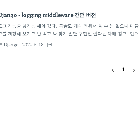
Django - logging middleware 간단 버전
로그 기능을 넣기는 해야 겠다. 콘솔로 계속 띄워서 볼 수 는 없으니 미들웨
그를 저장해 보자고 맘 먹고 막 찾기 일단 구현된 결과는 아래 참고. 먼저, 
정을 해 둬야 한다. 여러군데 참고하는 중 젤 많이 보는 Pybo 게시판 
Django
· 2022. 5. 18.
st_bulleted
textsms
https://wikidocs.net/77522 작성한 코드는 아래와 같다. 아래
해서 보세요. (먼저 작업 폴더에 logs 라는 폴더를 수동으로 하나 만들어 
version": 1, "disable_existing_loggers": False, "filters": {
1
navigate_before
navigate_next