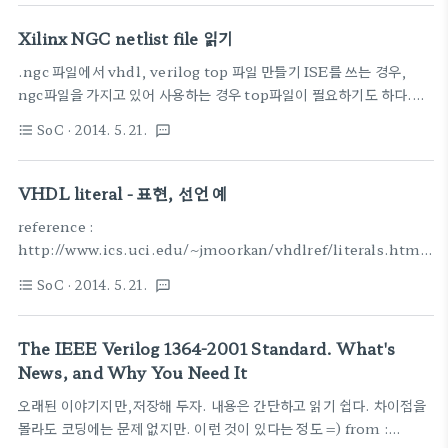
(HADDR[1:0]==2'b00));assign byte1_access = (HSIZE[1] |
Array 와 Register (1) reg [4:0] port (2) reg
((HADDR[1]==1'b0) & HSIZE[0]) |
Xilinx NGC netlist file 읽기
[4:0] po..
(HADDR[1:0]==2'b01));assign byte2_access = (HSIZE[1] |
.ngc 파일에서 vhdl, verilog top 파일 만들기 ISE를 쓰는 경우,
((HADDR[1]==1'b1) & HSIZE[0]) |
ngc파일을 가지고 있어 사용하는 경우 top파일이 필요하기도 하다.간
(HADDR[1:0]==2'b10));assign byte3_access = (HSIZE[1] |
단하게 ngc에서 top 파일 만드는 방법
((HAD..
SoC
· 2014. 5. 21.
format_list_bulleted
textsms
http://www.fpgadeveloper.com/2011/08/how-to-read-an-
ngc-netlist-file.html To convert the netlist into VHDL
type “netgen -ofmt vhdl filename.ngc“. Netgen will create
VHDL literal - 표현, 선언 예
a filename.vhd file.To convert the netlist into Verilog
reference :
type “netgen -ofmt verilog filename.ngc“. Netgen will
http://www.ics.uci.edu/~jmoorkan/vhdlref/literals.html
create a filen..
상수 constant FREEZE : integer := 32; constant TEMP :
SoC
· 2014. 5. 21.
format_list_bulleted
textsms
real := 32.0; constant FLAG :bit_vector(0 to 7) :=
"11111111"; constant MSG : string := "Hello"; 숫자 표현
BIT_8_BUS
The IEEE Verilog 1364-2001 Standard. What's
News, and Why You Need It
오래된 이야기지만,저장해 두자. 내용은 간단하고 읽기 쉽다. 차이점을
몰라도 코딩에는 문제 없지만. 이런 것이 있다는 정도 =) from :