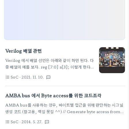
Verilog 배열 관련
Verilog 에서 배열 선언은 아래와 같이 하면 된다. 다
중 배열의 예를 보자. reg [7:0] a[3]; 이렇게 한다.
앞쪽의 "[7:0]"는 배열을 표현보다는 버스의 비트를
SoC
· 2021. 11. 10.
format_list_bulleted
textsms
나타내고, 배열을 뒤쪽의 "[3]" 으로 보고 이해하는
것이 쉽다. 즉 위의 예는 8비트짜리 배열 3개을 가지
고 있다는 의미 또한 중요한 것은 포트로 뽑아낼 수가
AMBA bus 에서 Byte access를 위한 코드조각
없다는 엄청 불편한 진실.. 즉 module의
AMBA bus를 사용하는 경우, 바이트별 접근을 위해 판단하는 시그널
input/output으로 쓰기 곤란하다는.. 구체적인 예
생성 코드 (참고용, 책임 못짐 ^^) // Generate byte access from
는 위 참고 사이트 참조 참고 :
AHB busassign byte0_access = (HSIZE[1] |
http://blog.naver.com/beahey/90192889480
SoC
· 2014. 5. 27.
format_list_bulleted
textsms
((HADDR[1]==1'b0) & HSIZE[0]) |
[문법] 배열(array) [혼동 문법] 배열(array) 1.