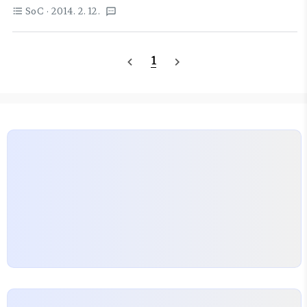
http://web.mit.edu/6.111/www/f2012/The IEEE Verilog
SoC
· 2014. 2. 12.
format_list_bulleted
textsms
1364-2001 Standard. What's News, and Why You Need
It(로컬카피)
1
navigate_before
navigate_next