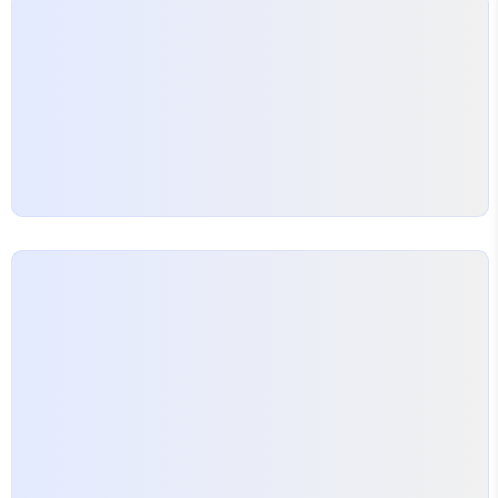
"00" 이나 "01" 이라도 같은 동작일 듯 하다. 상위비
트로 구분할 듯)그리고, HSIZE = "10" 인 경우..