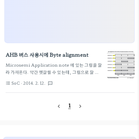
AHB 버스 사용시에 Byte alignment
Microsemi Application note 에 있는 그림을 잘
라 가져온다. 약간 헷갈릴 수 있는데, 그림으로 잘 그
려두었다.기본이 4바이트(워드라고 부른다)로 동작
SoC
· 2014. 2. 12.
format_list_bulleted
textsms
을 하니 바이트 동작을 하는 경우 alignment가 신경
쓰인다. 그냥 콱 4바이트 전용으로 동작하면 좋으련만
녹록치 않다 세상은. ^^그림을 보면 이해가 쏙,
1
navigate_before
navigate_next
HADDR의 하위 2비트를 옵셋으로 사용하고,
HSIZE가 동작 단위이다.당연히 HSIZE="00" 인
경우 바이트 동작이므로 4가지의 경우가 생기고
HSIZE="01" 인 경우 2바이트 단위이므로 2가지의
경우가 생긴다. (상상일 수 있지만, HADDR[1:0] =