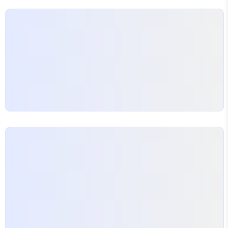
Unicast IPv6 Addresses to Solicited Node
IPv6 AddressesFor example, for the n..