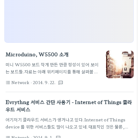
Microduino, W5500 소개
미니 W5500 보드 작게 만든 만큼 정성이 있어 보이
는 보드들.자료는 아래 위키페이지를 통해 살펴볼 수
있습니
Network
· 2014. 9. 22.
format_list_bulleted
textsms
다.http://www.microduino.cc/wiki/index.php?
title=Microduino-W5500물론, duino를 붙인
만큼 소프트웨어는 아두이노와 함께 사용할 수 있다는
Evrythng 서비스 간단 사용기 - Internet of Things 클라
장점을 가지고 있습니다.Arduino libraries and
우드 서비스
support
여기저기 클라우드 서비스가 생겨나고 있다.Internet of Things
packages:https://github.com/Microduino/Microduino_Tut
device 를 위한 서비스들도 많이 나오고 있네.대표적인 것은 물론,
하드웨어 자료도 공개소프트웨어로 오픈하고 있습니
http://xively.com
다.Eagle PCB File:Microduino-W5500.zip
Network
· 2014. 9. 1.
format_list_bulleted