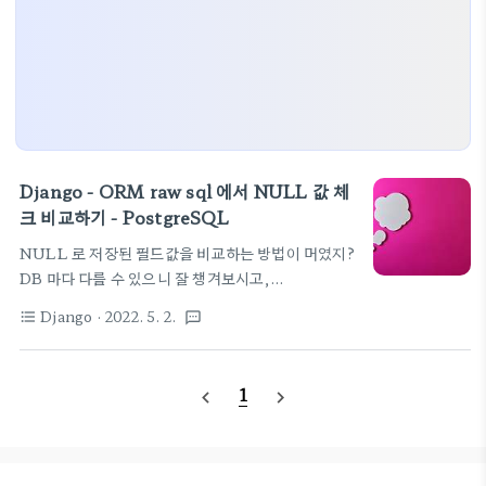
Django - ORM raw sql 에서 NULL 값 체
크 비교하기 - PostgreSQL
NULL 로 저장된 필드값을 비교하는 방법이 머였지?
DB 마다 다를 수 있으니 잘 챙겨보시고,
PostgreSQL 에서의 정답은 IS NULL IS NOT
Django
· 2022. 5. 2.
format_list_bulleted
textsms
NULL SELECT id, first_name, last_name,
email, phone FROM contacts WHERE
phone IS NULL;
1
navigate_before
navigate_next
https://www.postgresqltutorial.com/postgresql-
tutorial/postgresql-is-null/ PostgreSQL IS
NULL Summary: in this tutorial, you will
learn how to use the PostgreSQL IS NULL