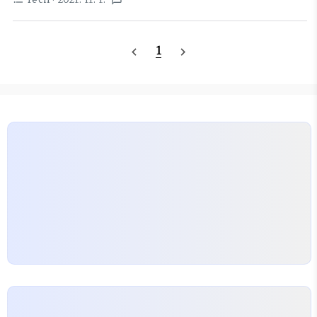
textsms
번 성공할 때 까지 작업을 하도록 하자.
132 한줄로 가쟝 s..
MongoEngine 의 save() 함수는 단순한 insert
가 아니어서 에러 핸들링에 유리하다. page =
1
navigate_before
navigate_next
Page(title="Test Page") page.save() #
Performs an insert page.title = "My Page"
page.save() # Performs an atomic set on
the title field 즉, save 하고, object.id 읽어보고
없다면 다시 save를 그대로 호출하면 DB에 있다면
수정이 되고, 없다면 다시 입력을 할 ..