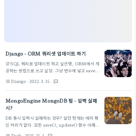
Django - ORM 쿼리셋 업데이트 하기
걍 SQL 쿼리로 업데이트 하고 싶은뎅, ORM에서 제
공하는 방법으로 쓰고 싶당. 그냥 변수에 넣고 save()
함수를 부르니 객체 하나씩은 되는데 쿼리셋 전체에
Django
· 2022. 3. 15.
format_list_bulleted
textsms
대해서 하는 것은 안되네. 머야 이런것도 안
되....................................가 아니라
update() 함수가 따로 있다는 >>>
MongoEngine MongoDB 팁 - 입력 실패
Entry.objects.filter(id=64).update(comments_on=True)
시?
1 >>>
DB 동시 입력시 실패하는 경우? 일단 현재는 에러 확
Entry.objects.filter(slug='nonexistent-
인 처리가 없다. 모든 save(), update() 함수 아래에
slug').update(comments_on=True) 0 >>>
서 그 결과를 체크하는 루틴을 넣고 필요에 따라 2번 3
Entry.objects.filter(pub_date__year=2010).update(comme
Tech
· 2021. 11. 1.
format_list_bulleted