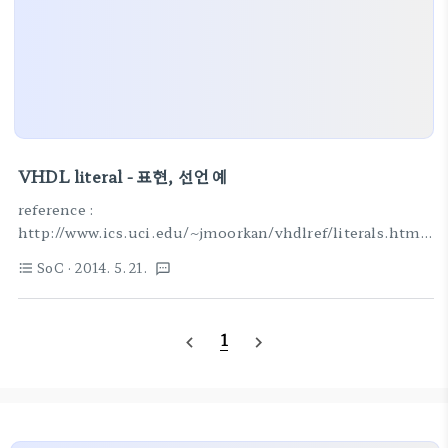
VHDL literal - 표현, 선언 예
reference :
http://www.ics.uci.edu/~jmoorkan/vhdlref/literals.html
상수 constant FREEZE : integer := 32; constant TEMP :
SoC
· 2014. 5. 21.
format_list_bulleted
textsms
real := 32.0; constant FLAG :bit_vector(0 to 7) :=
"11111111"; constant MSG : string := "Hello"; 숫자 표현
BIT_8_BUS
1
navigate_before
navigate_next