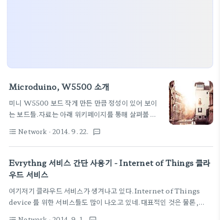
Microduino, W5500 소개
미니 W5500 보드 작게 만든 만큼 정성이 있어 보이
는 보드들.자료는 아래 위키페이지를 통해 살펴볼 수
있습니
Network
· 2014. 9. 22.
format_list_bulleted
textsms
다.http://www.microduino.cc/wiki/index.php?
title=Microduino-W5500물론, duino를 붙인
만큼 소프트웨어는 아두이노와 함께 사용할 수 있다는
Evrythng 서비스 간단 사용기 - Internet of Things 클라
장점을 가지고 있습니다.Arduino libraries and
우드 서비스
support
여기저기 클라우드 서비스가 생겨나고 있다.Internet of Things
packages:https://github.com/Microduino/Microduino_Tut
device 를 위한 서비스들도 많이 나오고 있네.대표적인 것은 물론,
하드웨어 자료도 공개소프트웨어로 오픈하고 있습니
http://xively.com
다.Eagle PCB File:Microduino-W5500.zip
Network
· 2014. 9. 1.
format_list_bulleted