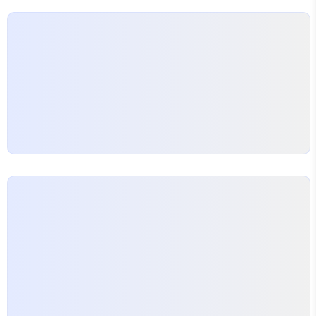
Saving debug log to
/var/log/letsencrypt/letsencrypt.log - - - - - -
- - - - - - - - ..