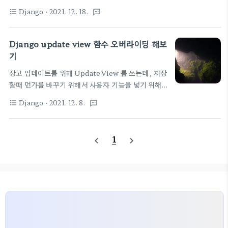
get_success_url form_class access 이런식으
NsRecordModelForm template_name =
Django
· 2021. 12. 18.
format_list_bulleted
textsms
로 쳐봤다. 먼가 기본 기능하다가 막 오버라이딩 하고
"engine/dns_settings.html" def
싶은 욕구가 많은 뷰이긴 하다. 수정이라는 기능이...
get_object(self, queryset=None..
상태를 바꾸거나, 어떤 작업을 해 주고 싶은데 딱 해당
Django update view 함수 오버라이딩 해보
폼 값만 바꾸기는 아쉽다. 아래 함수들 중에 아무거나
기
골라서 overriding 해서 사용하기 바란다. 보통
장고 업데이트를 위해 UpdateView 를 쓰는데, 저장
form_valid() form_invalid() 를 많이 쓰긴 한
할때 먼가를 바꾸기 위해서 사용자 기능을 넣기 위해
다. from
서는 함수를 오버라이딩을 해야 한다. 몇개 샘플로 남
https://dongsik93.github.io/til/2019/12/20/til-
Django
· 2021. 12. 8.
format_list_bulleted
textsms
겨두자. view 코드는 아래와 같다. 폼객체에 먼가를
django-cbv(4)/ class
수정을 가하고 싶다면 form_valid 오버라이딩 함수
FormMixin(ContextMixin): """Prov..
에서 instance 에 작업 하면 되겠다. class
1
navigate_before
navigate_next
FirmwareUpdateView(...UpdateView): def
form_valid(self, form): print("form_valid
override") instance =
form.save(commit=False)
print(self.request.FILES.items()) for
filename, file in
self.request.FILES.items(): print..