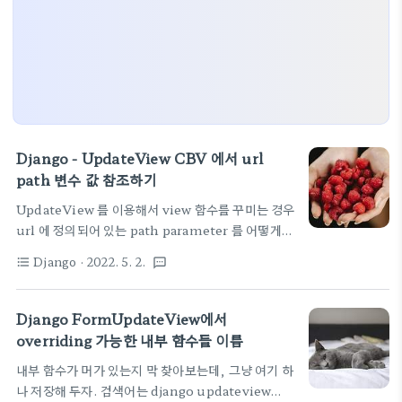
Django - UpdateView CBV 에서 url
path 변수 값 참조하기
UpdateView 를 이용해서 view 함수를 꾸미는 경우
url 에 정의되어 있는 path parameter 를 어떻게
보나 살펴보고 있다. 그냥 view 함수는 그냥 매개변
Django
· 2022. 5. 2.
format_list_bulleted
textsms
수로 넘겨주니깐 쉽게 되는데, class view 로 하는경
우는 멀로 참고하나? 정답은 kwargs['변수명'] 뽑아
쓰라는 것 이네!! 아래 예제를 보면,
Django FormUpdateView에서
self.kwargs["원하는변수명"] 이런식으로 뽑아쓰고
overriding 가능한 내부 함수들 이름
있는 것을 볼 수 있다. class
내부 함수가 머가 있는지 막 찾아보는데, 그냥 여기 하
DNSSettingsUpdateView(UpdateView):
나 저장해 두자. 검색어는 django updateview
model = Domain form_class =