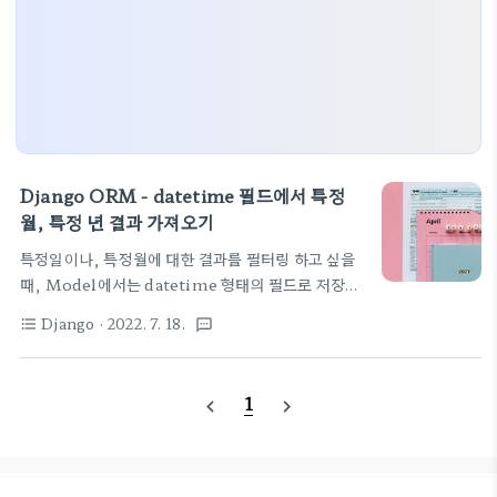
Django ORM - datetime 필드에서 특정
월, 특정 년 결과 가져오기
특정일이나, 특정월에 대한 결과를 필터링 하고 싶을
때, Model에서는 datetime 형태의 필드로 저장해
두었다면, 다음 예제를 참고하면 된다. 첨에는 range
Django
· 2022. 7. 18.
format_list_bulleted
textsms
로 조사해야 되나 생각했는데, 다행히 __month,
__year, __day 이런 내장 키워드가 존재하고 있어
다행이다.
1
navigate_before
navigate_next
orderitem_list.filter(date_due__month=cur_month,
date_due__year=cur_year) 장고 프로젝트 홈의
문서에서도 찾아 볼 수 있다.
https://docs.djangoproject.com/en/4.0/ref/models/querys