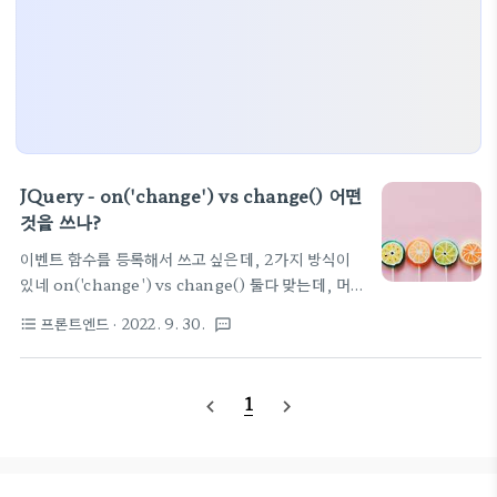
JQuery - on('change') vs change() 어떤
것을 쓰나?
이벤트 함수를 등록해서 쓰고 싶은데, 2가지 방식이
있네 on('change') vs change() 둘다 맞는데, 머
정답이라기 보다는 그냥 on(이벤트, function()
프론트엔드
· 2022. 9. 30.
format_list_bulleted
textsms
{}); 형태로 사용하는 것을 강권합니다. 동적으로 생
긴 컴포넌트도 쓸수있도록 하려면 on('change',...
를 쓰라고 하네요. JQuery 클릭 이벤트 on("click")
1
navigate_before
navigate_next
과 click() 의 차이 JQuery on("click")과 click()
on("click") 과 click() 의 차이점은 동적으로 이벤
트를 바인딩할 수 있는지의 차이다. on("click")은
동적으로 가능하고 click()은 최초에 선언된