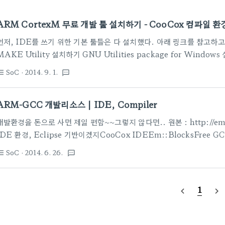
ARM CortexM 무료 개발 툴 설치하기 - CooCox 컴파일 환
먼저, IDE를 쓰기 위한 기본 툴들은 다 설치했다. 아래 링크를 참고하고, I
MAKE Utility 설치하기 GNU Utilities package for Wi
이 컴파일러를 쓸 수 있도록 설정해 보자.대부분, Eclipse+CDT 의 조
SoC
· 2014. 9. 1.
st_bulleted
textsms
with the ARM GCC Compiler on Windows for the ST
는 게 좋다. 아니면, Free/Open ARM Cortex MCU Developmen
ARM-GCC 개발리소스 | IDE, Compiler
개발환경을 돈으로 사면 제일 편함~~그렇지 않다면.. 원본 : http://embde
IDE 환경, Eclipse 기반이겠지CooCox IDEEm::BlocksFree GC
– supported by ARMSourcery Codebench LiteDevKitProOt
SoC
· 2014. 6. 26.
st_bulleted
textsms
for ARM(...) Operating Systems:FreeRTOS – many example
든 눈으로 봐서는 한계가..직접 쿠쿠쿠쿠쿠=)
1
navigate_before
navigate_next