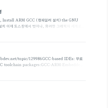
경
nstall ARM GCC (컴파일러 설치) the GNU
ndows 설치 이제 도스창에서 벗어나, 화려한 그래픽의 세계로
합으로 사용하는 것이 대부분이다.Getting Started
M32F4DISCOVERY Board링크 글을 참고해서 설치를 하
t Tools 인 CooCox 를 설치해 보는 것도 나쁘..
v.net/topic/129986GCC-based IDEs: 무료
C toolchain packages:GCC-ARM-Embedded
her tools:OpenOCD – Open Source JTAG tool
 projects for various ARM boards provided머