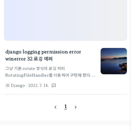
django logging permission error
winerror 32 로깅 에러
그냥 기본 rotate 방식의 로깅 처리
RotatingFileHandler를 이용하여 구현해 뒀다.
막상 용량이 차서 파일을 새로 만드는 순간 에러가 발
Django
· 2022. 7. 14.
format_list_bulleted
textsms
생한다. permission error winerror 32
[winerror 32] 다른 프로세스가 파일을 사용 중이기
때문에 프로세스가 액세스 할 수 없습니다 로깅 처리
1
navigate_before
navigate_next
하는 방법은 아래 글을 참고하고, 2022.05.18 -
[Django] - Django - logging middleware 간단
버전 누군가가 쓰고 있다고 파일을 생성해서 처리할
수 없다라고 뜬다. 사용자 코딩이 없는 관계로 약간 당