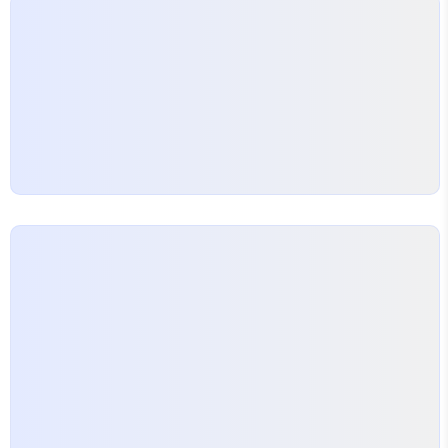
exclude() filter(~Q()) 필드명__in=[a,b,c] 이
런식..