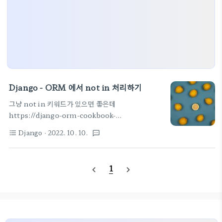
Django - ORM 에서 not in 처리하기
그냥 not in 키워드가 있으면 좋은데
https://django-orm-cookbook-
ko.readthedocs.io/en/latest/notequal_query.html
Django
· 2022. 10. 10.
format_list_bulleted
textsms
4. NOT 연산으로 조건을 부정하려면 어떻게 하나
요? — Django ORM Cookbook 2.0
documentation 4. NOT 연산으로 조건을 부정
1
navigate_before
navigate_next
하려면 어떻게 하나요? 장고의 사용자 계정 관리 앱인
django.contrib.auth 를 사용하면 데이터베이스
에 auth_user 라는 표가 생성됩니다. 이 표에는
username, first_name, last_name django-
orm-cookbook-ko.readthedocs.io 정답은