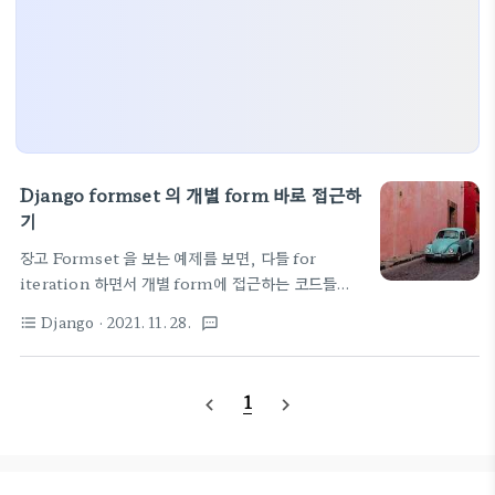
Django formset 의 개별 form 바로 접근하
기
장고 Formset 을 보는 예제를 보면, 다들 for
iteration 하면서 개별 form에 접근하는 코드들만
있다. 난 그냥 0번째 넘을 바로 접근하고 싶은데 잘 안
Django
· 2021. 11. 28.
format_list_bulleted
textsms
되서 막 찾아봄 가장 기본 예제는 아래와 같다.
https://docs.djangoproject.com/en/3.2/topics/forms/forms
{{ formset.management_form }} {% for
1
navigate_before
navigate_next
form in formset %} {{ form.title }} {{
form.pub_date }} {% if formset.can_delete
%} {{ form.DELETE }} {% endif %} {%
endfor %} 여기서 form 중에 0번째 놈을 접근하려