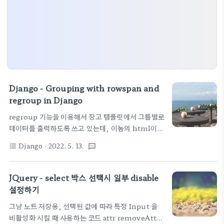
Django - Grouping with rowspan and
regroup in Django
regroup 기능을 이용해서 장고 템플릿에서 그룹별로
데이터를 출력하도록 쓰고 있는데, 이놈의 html이란
테이블에서 그룹별로 줄을 하나로 보이게 묶으려니깐
Django
· 2022. 5. 13.
format_list_bulleted
textsms
rowspan 이런거 써야 한다. 잘 정리된 글이 있어 일
단 참조
https://stackoverflow.com/questions/25998557/grouping-
JQuery - select 박스 선택시 일부 disable
with-rowspan-and-regroup-in-django
설정하기
Grouping with rowspan and regroup in
그냥 노트 저장용, 선택된 값에 따라 특정 Input 을
Django I have a many to one relationship in
비활성화 시킬 때 사용하는 코드 attr removeAttr
Django: Model A and model B. I need to