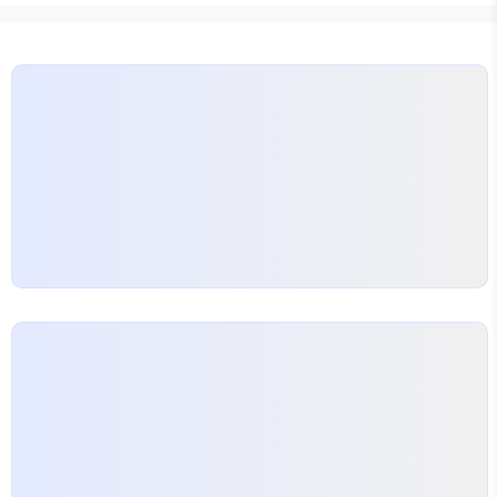
이미지의 썸네일이 표시됩니다. 티스토리 공식 사용
가이드, 또는 스킨 가이드에는 명시적으로 설명이 되
어있지 blogpack.tistory.com C가로x세로 형식
으로 가로, 세로 픽셀 크기를 지정. 지정한 썸네일 크
기 영역을 모두 덮는 최소 크기로 리사이즈 한 후(가
로, 또는 세로중 한방향은 지정한 ..