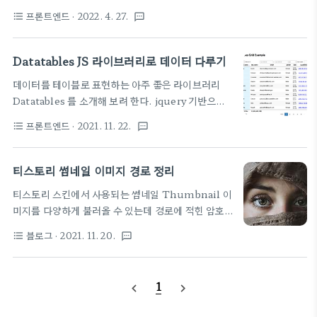
prop 이런 것들을 잘써야 하네. $("[name$='-
output a table where the objects are
프론트엔드
· 2022. 4. 27.
format_list_bulleted
textsms
group0']").on("change", function(){ //
ordered and grouped by nam..
//selected value //
console.log($(this).val()); //
Datatables JS 라이브러리로 데이터 다루기
console.log($("option:selected",
데이터를 테이블로 표현하는 아주 좋은 라이브러리
this).attr("value")); // //selected option
Datatables 를 소개해 보려 한다. jquery 기반으로
element //
시작된 듯 하나 요즘 트렌드에 맞게 서버사이드 스크
console.log($("option:selected", this)); //
프론트엔드
· 2021. 11. 22.
format_list_bulleted
textsms
립팅 머 이런것도 지원하는 것으로 보인다. 아주 많은
console.log($("option:selected",
선구자들이 있으니 있다는 것을 아는 것이 중요하다.
this).text()); //
아래 글을 꼭 참고하자. Grid 라이브러리-
티스토리 썸네일 이미지 경로 정리
console.log($(this).find("op..
Datatables 사용법/예제 Grid 라이브러리-
티스토리 스킨에서 사용되는 썸네일 Thumbnail 이
Datatables 사용법/예제 최근 사용하게 된
미지를 다양하게 불러올 수 있는데 경로에 적힌 암호
datatables 라이브러리에 대한 약간의 설명을 공유
같은 문자 C50x50 R150x150 이런 글자가 먼지 정
하고자 합니다. datatables는 데이터 그리드를 다루
블로그
· 2021. 11. 20.
format_list_bulleted
textsms
확하게 알려주는 글이 있어 소개 티스토리 이미지 썸
는 라이브러리로 '이 기능이 있었으면' 하는 부분은 거
네일 치환자 완벽정리
의 갖추고 있습니다. 한 kutar37.tistory.com 진짜
https://blogpack.tistory.com/167 티스토리 이
내용은 꼭 위 원본 글에 들어가서 보시기 바란다. 완전
1
navigate_before
navigate_next
미지 썸네일 치환자 완벽정리 티스토리 스킨의 커버,
만족할 듯..
글 목록, 카테고리의 관련 글 등에는 글에 첨부된 메인