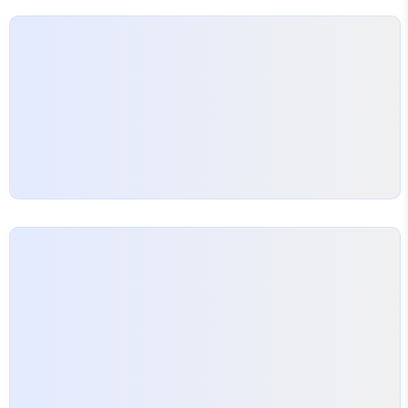
PartsUpdateView(BSModalUpdateView):
model = Parts filter = "" template_name =
"devices/_moda..