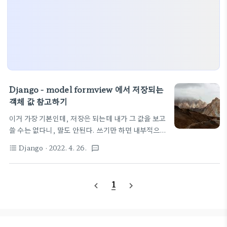
Django - model formview 에서 저장되는
객체 값 참고하기
이거 가장 기본인데, 저장은 되는데 내가 그 값을 보고
쓸 수는 없다니, 말도 안된다. 쓰기만 하면 내부적으로
막 돌아가서 자동 저장되는 것처럼 보이니깐 막상 어
Django
· 2022. 4. 26.
format_list_bulleted
textsms
떤 값을 뽑아 쓰려면 참나... 암튼 저장되는 객체의 필
드를 참고하고 싶었는데 어떻게 참고해야 하는지 몰랐
다. self.form_class.xxxx self.instance.xxxx
1
navigate_before
navigate_next
self.form_class.instance.xxxx 다 실패, 정답은
self.object.xxxx
@method_decorator(admin_required,
name="dispatch") class